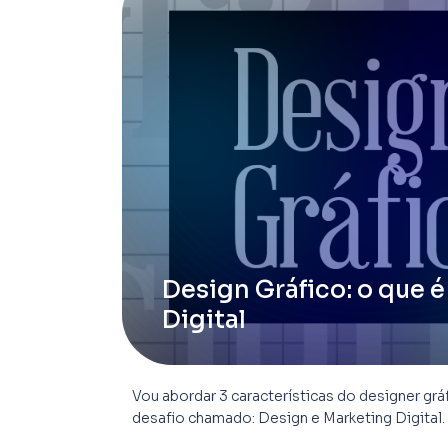
Design Gráfico: o que é
Digital
Vou abordar 3 características do designer grá
desafio chamado: Design e Marketing Digital.