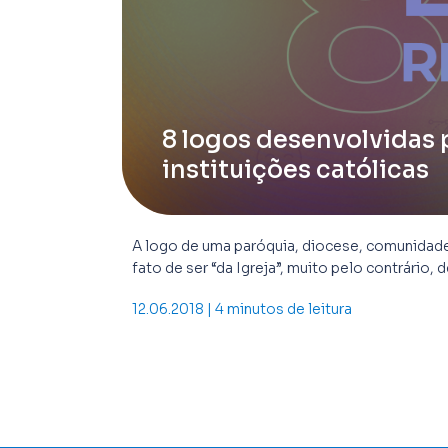
8 logos desenvolvidas 
instituições católicas
A logo de uma paróquia, diocese, comunidade 
fato de ser “da Igreja”, muito pelo contrário
12.06.2018 | 4 minutos de leitura