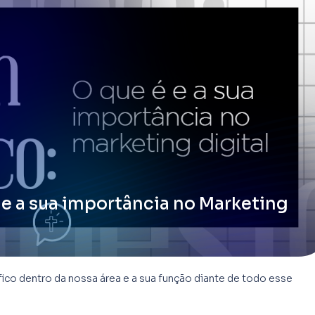
 e a sua importância no Marketing
fico dentro da nossa área e a sua função diante de todo esse